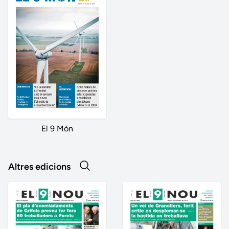
El 9 Món
Altres edicions