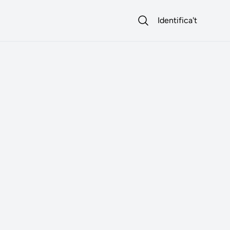
Identifica't