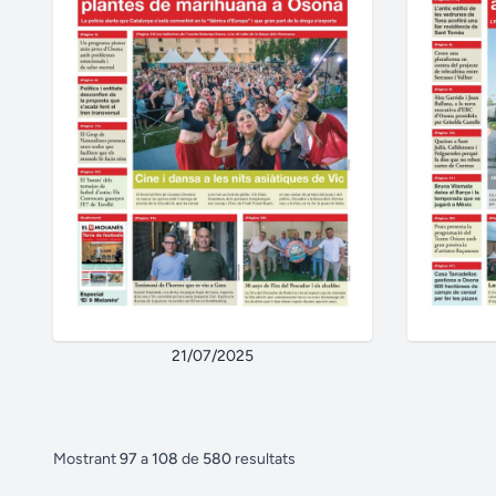
21/07/2025
Mostrant
97
a
108
de
580
resultats