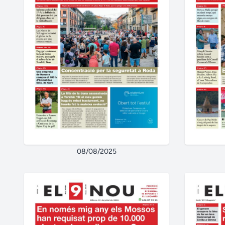
08/08/2025