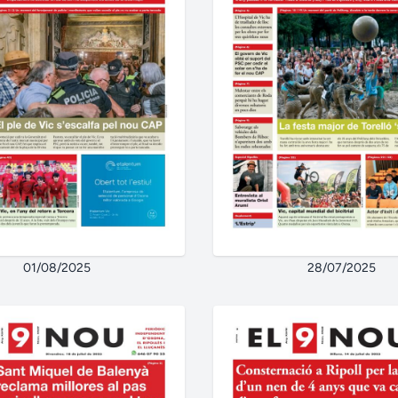
01/08/2025
28/07/2025