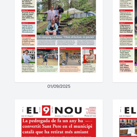
01/09/2025