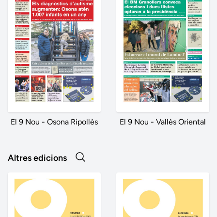
El 9 Nou - Osona Ripollès
El 9 Nou - Vallès Oriental
Altres edicions