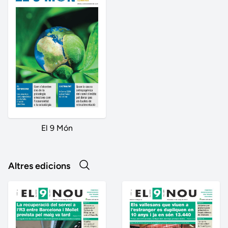
El 9 Món
Altres edicions