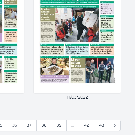
11/03/2022
5
36
37
38
39
...
42
43