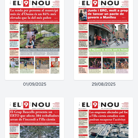
01/09/2025
29/08/2025